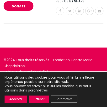
HELP US BY SHARE:
DONATE
©2024 Tous droits réservés - Fondation Centre Maria-
Chapdelaine
Politique de confidentialité
Nous utilisons des cookies pour vous offrir la meilleure
expérience possible sur notre site web.
Conception
La Web Shop
Vous pouvez en savoir plus sur les cookies que nous
utilisons dans
paramètres
.
Accepter
Refuser
Paramètres