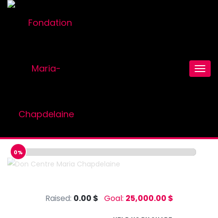
Fondation Centre Maria-
Togg
Chapdelaine
navig
0%
Raised:
0.00 $
Goal:
25,000.00 $